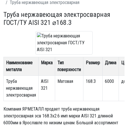
Труба нержавеющая электросварная
Труба нержавеющая электросварная
ГОСТ/ТУ AISI 321 ⌀168.3
Наименование
Марка
Тип
Размер
Длина
Це
металла
поверхности
Труба
AISI
Матовая
168.3
6000
дог
нержавеющая
321
электросварная
Компания ЯРМЕТАЛЛ продает
труба нержавеющая
электросварная эсв 168.3х2.6 имп
марки AISI 321 длинной
6000мм в Ярославле по низким ценам. Большой ассортимент