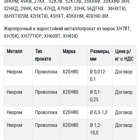
36КНМ, 49КФ, 27КХ... 52К7Ф...52К13Ф, 35КХ4Ф...35КХ8Ф 36Н,
32НКД, 29НК, 42Н, 47НД, 47НХР, 33НК, 56ДГНХ... 36НХТЮ,
36НХТЮ5М, 42НХТЮ, 45НХТ, 40КХНМ, 40ХНЮ-ВИ...
Жаропрочный и жаростойкий металлопрокат из марок ХН78Т,
ХН70Ю, ХН77ТЮР, ХН60ВТ, ХН45Ю
Металл
Тип
Марка
Размеры,
Цена р/
проката
мм
кг с НДС
Нихром
Проволока
Х20Н80
Ø 0,012-
Договор.
0,1
Нихром
Проволока
Х20Н80
Ø 0,1-
Договор.
0,25
Нихром
Проволока
Х20Н80
Ø 0,3-1,0
Договор.
Нихром
Проволока
Х20Н80
Ø 1,2-
Договор.
10,0