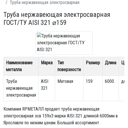
Труба нержавеющая электросварная
Труба нержавеющая электросварная
ГОСТ/ТУ AISI 321 ⌀159
Наименование
Марка
Тип
Размер
Длина
Це
металла
поверхности
Труба
AISI
Матовая
159
6000
дог
нержавеющая
321
электросварная
Компания ЯРМЕТАЛЛ продает
труба нержавеющая
электросварная эсв 159х3
марки AISI 321 длинной 6000мм в
Ярославле по низким ценам. Большой ассортимент