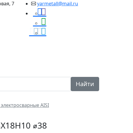
овая, 7
yarmetall@mail.ru
уги
Доставка
Вопрос
Контакты
ответ
Найти
электросварные AISI
8Х18Н10 ⌀38