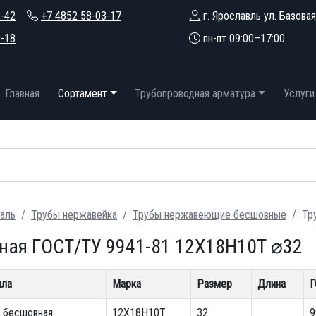
2-42
+7 4852 58-03-17
г. Ярославль ул. Базовая
3-18
пн-пт 09:00–17:00
Главная
Сортамент
Трубопроводная арматура
Услуги
аль
Трубы нержавейка
Трубы нержавеющие бесшовные
Тр
ная ГОСТ/ТУ 9941-81 12Х18Н10Т ⌀32
лла
Марка
Размер
Длина
Г
 бесшовная
12Х18Н10Т
32
9