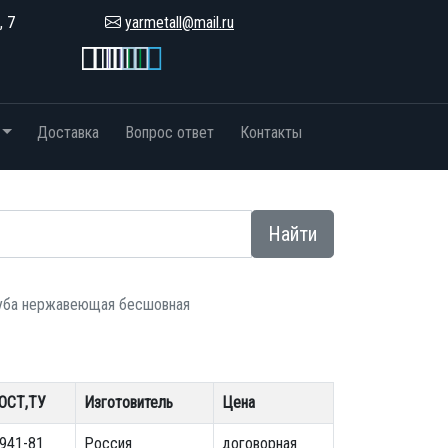
, 7
yarmetall@mail.ru
Доставка
Вопрос ответ
Контакты
Найти
уба нержавеющая бесшовная
ОСТ,ТУ
Изготовитель
Цена
941-81
Россия
договорная