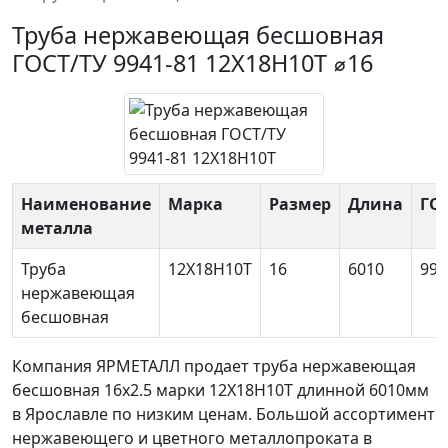
Труба нержавеющая бесшовная
ГОСТ/ТУ 9941-81 12Х18Н10Т ⌀16
Наименование
Марка
Размер
Длина
ГОС
металла
Труба
12Х18Н10Т
16
6010
994
нержавеющая
бесшовная
Компания ЯРМЕТАЛЛ продает
труба нержавеющая
бесшовная 16x2.5
марки 12Х18Н10Т длинной 6010мм
в Ярославле по низким ценам. Большой ассортимент
нержавеющего и цветного металлопроката в