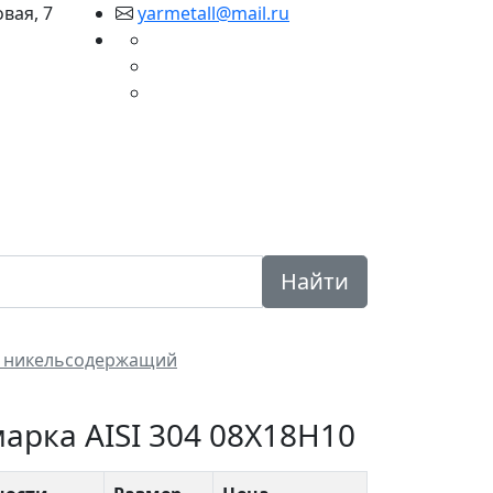
овая, 7
yarmetall@mail.ru
уги
Доставка
Вопрос
Контакты
ответ
Найти
 никельсодержащий
арка AISI 304 08Х18Н10