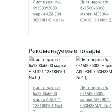
Лист нерж. г/к
Лист нерж. г/к
6х1500х3000
6х1500х6000
марки AISI 304
марки AISI 304
08Х18Н10 No1 ()
08Х18Н10 No1 ()
Рекомендуемые товары
Лист нерж. г/к
Лист нерж. г/к
6х1500х6000
6х1500х6000
марки AISI 321
марки AISI 904L
12Х18Н10Т No1
06ХН28МДТ No1
()
()