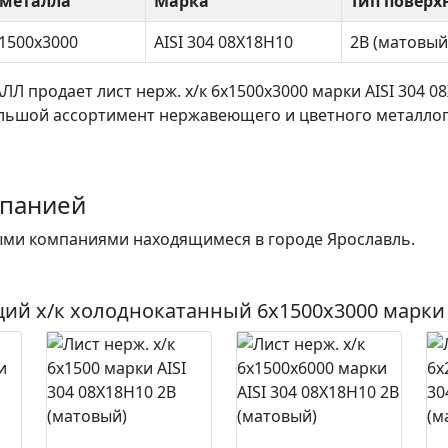
металла
Марка
Тип поверх
х1500х3000
AISI 304 08Х18Н10
2B (матовый
АЛЛ продает
лист нерж. х/к 6х1500х3000
марки AISI 304 0
льшой ассортимент нержавеющего и цветного металлопр
мпанией
ми компаниями находящимеся в городе Ярославль.
ий х/к холоднокатанный 6х1500х3000
марки 