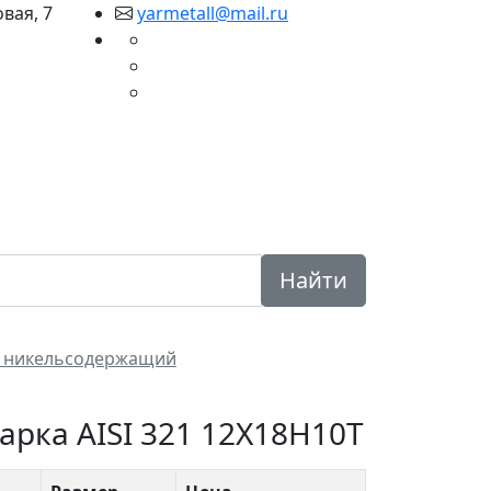
овая, 7
yarmetall@mail.ru
уги
Доставка
Вопрос
Контакты
ответ
Найти
 никельсодержащий
рка AISI 321 12Х18Н10Т