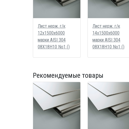
Лист нерж. г/к
Лист нерж. г/к
12х1500х6000
14х1500х6000
марки AISI 304
марки AISI 304
08Х18Н10 No1 ()
08Х18Н10 No1 ()
Рекомендуемые товары