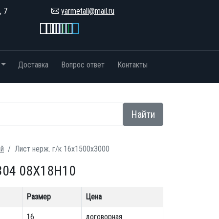
, 7
yarmetall@mail.ru
Доставка
Вопрос ответ
Контакты
Найти
ий
Лист нерж. г/к 16х1500х3000
304 08Х18Н10
Размер
Цена
16
договорная